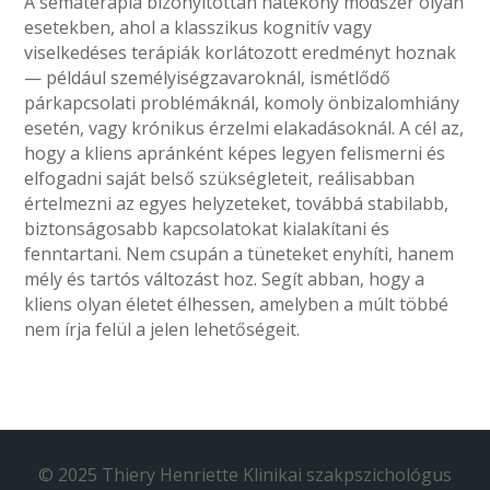
A sématerápia bizonyítottan hatékony módszer olyan
esetekben, ahol a klasszikus kognitív vagy
viselkedéses terápiák korlátozott eredményt hoznak
— például személyiségzavaroknál, ismétlődő
párkapcsolati problémáknál, komoly önbizalomhiány
esetén, vagy krónikus érzelmi elakadásoknál. A cél az,
hogy a kliens apránként képes legyen felismerni és
elfogadni saját belső szükségleteit, reálisabban
értelmezni az egyes helyzeteket, továbbá stabilabb,
biztonságosabb kapcsolatokat kialakítani és
fenntartani. Nem csupán a tüneteket enyhíti, hanem
mély és tartós változást hoz. Segít abban, hogy a
kliens olyan életet élhessen, amelyben a múlt többé
nem írja felül a jelen lehetőségeit.
© 2025 Thiery Henriette Klinikai szakpszichológus