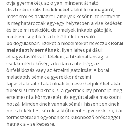
óvja gyermekét), az olyan, mindent átható,
diszfunkcionális hiedelmeket alakít ki önmagáról,
másokról és a világról, amelyek később, felnőttként
is meghatározzák egy-egy helyzetben a viselkedését
és érzelmi reakcióit, de amelyek inkább gátolják,
mintsem segítik őt a felnőtt életben való
boldogulásban. Ezeket a hiedelmeket nevezzük
korai
maladaptív sémáknak.
Ilyen lehet például:
elhagyatástól való félelem, a bizalmatlanság, a
csökkentértékűség, a kudarcra ítéltség, az
önfeláldozás vagy az érzelmi gátoltság. A korai
maladaptív sémák a gyerekkor érzelmi
tapasztalataiból alakulnak ki, nevezhetjük őket akár
túlélési stratégiáknak is, a gyermek így próbálja meg
értelmezni a környezetét, és egyúttal alkalmazkodni
hozzá. Mindenkinek vannak sémái, hiszen senkinek
nincs tökéletes, sérülésektől mentes gyerekkora, bár
természetesen egyénenként különböző erősséggel
hatnak a viselkedésre.