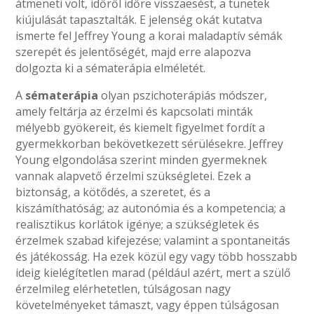
átmeneti volt, időről időre visszaesést, a tünetek
kiújulását tapasztalták. E jelenség okát kutatva
ismerte fel Jeffrey Young a korai maladaptív sémák
szerepét és jelentőségét, majd erre alapozva
dolgozta ki a sématerápia elméletét.
A
sématerápia
olyan pszichoterápiás módszer,
amely feltárja az érzelmi és kapcsolati minták
mélyebb gyökereit, és kiemelt figyelmet fordít a
gyermekkorban bekövetkezett sérülésekre. Jeffrey
Young elgondolása szerint minden gyermeknek
vannak alapvető érzelmi szükségletei. Ezek a
biztonság, a kötődés, a szeretet, és a
kiszámíthatóság; az autonómia és a kompetencia; a
realisztikus korlátok igénye; a szükségletek és
érzelmek szabad kifejezése; valamint a spontaneitás
és játékosság. Ha ezek közül egy vagy több hosszabb
ideig kielégítetlen marad (például azért, mert a szülő
érzelmileg elérhetetlen, túlságosan nagy
követelményeket támaszt, vagy éppen túlságosan