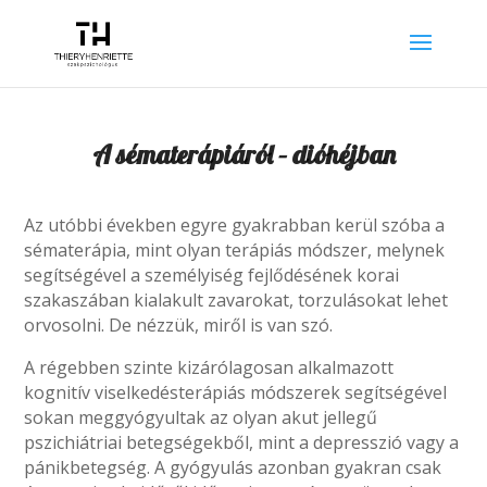
A sématerápiáról – dióhéjban
Az utóbbi években egyre gyakrabban kerül szóba a
sématerápia, mint olyan terápiás módszer, melynek
segítségével a személyiség fejlődésének korai
szakaszában kialakult zavarokat, torzulásokat lehet
orvosolni. De nézzük, miről is van szó.
A régebben szinte kizárólagosan alkalmazott
kognitív viselkedésterápiás módszerek segítségével
sokan meggyógyultak az olyan akut jellegű
pszichiátriai betegségekből, mint a depresszió vagy a
pánikbetegség. A gyógyulás azonban gyakran csak