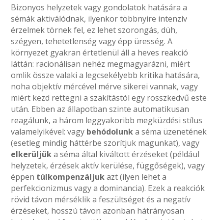
Bizonyos helyzetek vagy gondolatok hatására a
sémák aktiválódnak, ilyenkor többnyire intenzív
érzelmek törnek fel, ez lehet szorongás, düh,
szégyen, tehetetlenség vagy épp üresség. A
környezet gyakran értetlenül áll a heves reakció
láttán: racionálisan nehéz megmagyarázni, miért
omlik össze valaki a legcsekélyebb kritika hatására,
noha objektív mércével mérve sikerei vannak, vagy
miért kezd rettegni a szakítástól egy rosszkedvű este
után. Ebben az állapotban szinte automatikusan
reagálunk, a három leggyakoribb megküzdési stílus
valamelyikével: vagy
behódolunk
a séma üzenetének
(esetleg mindig háttérbe szorítjuk magunkat), vagy
elkerüljük
a séma által kiváltott érzéseket (például
helyzetek, érzések aktív kerülése, függőségek), vagy
éppen
túlkompenzáljuk
azt (ilyen lehet a
perfekcionizmus vagy a dominancia). Ezek a reakciók
rövid távon mérséklik a feszültséget és a negatív
érzéseket, hosszú távon azonban hátrányosan