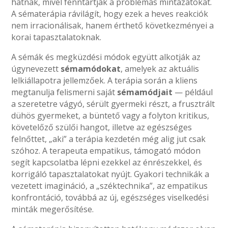
hatnak, mivel fenntartják a problémás mintázatokat.
A sématerápia rávilágít, hogy ezek a heves reakciók
nem irracionálisak, hanem érthető következményei a
korai tapasztalatoknak.
A sémák és megküzdési módok együtt alkotják az
úgynevezett
sémamódokat
, amelyek az aktuális
lelkiállapotra jellemzőek. A terápia során a kliens
megtanulja felismerni saját
sémamódjait
— például
a szeretetre vágyó, sérült gyermeki részt, a frusztrált
dühös gyermeket, a büntető vagy a folyton kritikus,
követelőző szülői hangot, illetve az egészséges
felnőttet, „aki” a terápia kezdetén még alig jut csak
szóhoz. A terapeuta empatikus, támogató módon
segít kapcsolatba lépni ezekkel az énrészekkel, és
korrigáló tapasztalatokat nyújt. Gyakori technikák a
vezetett imagináció, a „széktechnika”, az empatikus
konfrontáció, továbbá az új, egészséges viselkedési
minták megerősítése.