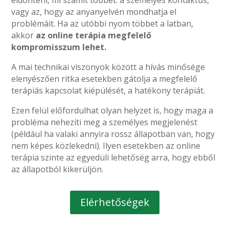
eldönteni, mi számít többet: a személyes kontaktus,
vagy az, hogy az anyanyelvén mondhatja el
problémáit. Ha az utóbbi nyom többet a latban,
akkor
az online terápia megfelelő
kompromisszum lehet.
A mai technikai viszonyok között a hívás minősége
elenyészően ritka esetekben gátolja a megfelelő
terápiás kapcsolat kiépülését, a hatékony terápiát.
Ezen felül előfordulhat olyan helyzet is, hogy maga a
probléma nehezíti meg a személyes megjelenést
(például ha valaki annyira rossz állapotban van, hogy
nem képes közlekedni). Ilyen esetekben az online
terápia szinte az egyedüli lehetőség arra, hogy ebből
az állapotból kikerüljön.
Elérhetőségek