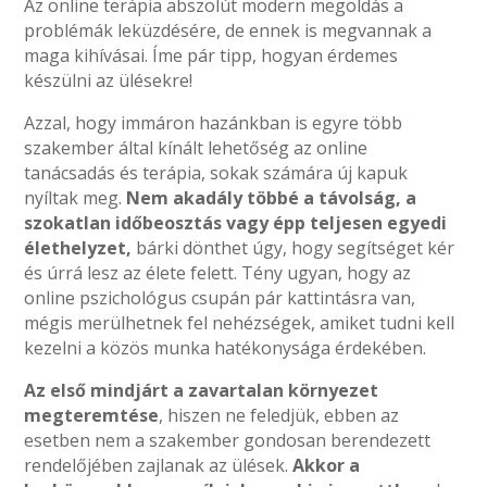
Az online terápia abszolút modern megoldás a
problémák leküzdésére, de ennek is megvannak a
maga kihívásai. Íme pár tipp, hogyan érdemes
készülni az ülésekre!
Azzal, hogy immáron hazánkban is egyre több
szakember által kínált lehetőség az online
tanácsadás és terápia, sokak számára új kapuk
nyíltak meg.
Nem akadály többé a távolság, a
szokatlan időbeosztás vagy épp teljesen egyedi
élethelyzet,
bárki dönthet úgy, hogy segítséget kér
és úrrá lesz az élete felett. Tény ugyan, hogy az
online pszichológus csupán pár kattintásra van,
mégis merülhetnek fel nehézségek, amiket tudni kell
kezelni a közös munka hatékonysága érdekében.
Az első mindjárt a zavartalan környezet
megteremtése
, hiszen ne feledjük, ebben az
esetben nem a szakember gondosan berendezett
rendelőjében zajlanak az ülések.
Akkor a