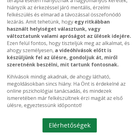
terápia esetén hiányoznak a hagyományos keretek,
hiányzik az érkezéssel járó mentális, érzelmi
felkészülés és elmarad a távozással összefonódó
lezárás. Amit tehetünk, hogy
egy ritkábban
használt helyiséget választunk, vagy
változtatunk valami apróságot az ülések idejére.
Ezen felül fontos, hogy tiszteljük meg az alkalmat, és
ahogy személyesen,
a videóhívások előtt is
készüljünk fel az ülésre, gondoljuk át, miről
szeretnénk beszélni, mit tartunk fontosnak.
Kihívások mindig akadnak, de ahogy látható,
megoldásokban sincs hiány. Ha Önt is érdekelné az
online pszichológiai tanácsadás, és mindezek
ismeretében már felkészültnek érzi magát az első
ülésre, egyeztessünk időpontot!
Elérhetőségek