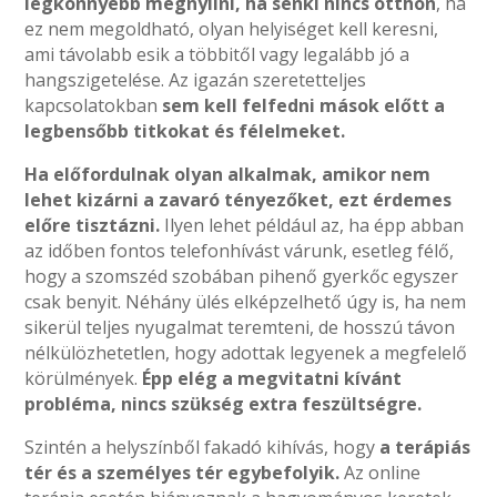
legkönnyebb megnyílni, ha senki nincs otthon
, ha
ez nem megoldható, olyan helyiséget kell keresni,
ami távolabb esik a többitől vagy legalább jó a
hangszigetelése. Az igazán szeretetteljes
kapcsolatokban
sem kell felfedni mások előtt a
legbensőbb titkokat és félelmeket.
Ha előfordulnak olyan alkalmak, amikor nem
lehet kizárni a zavaró tényezőket, ezt érdemes
előre tisztázni.
Ilyen lehet például az, ha épp abban
az időben fontos telefonhívást várunk, esetleg félő,
hogy a szomszéd szobában pihenő gyerkőc egyszer
csak benyit. Néhány ülés elképzelhető úgy is, ha nem
sikerül teljes nyugalmat teremteni, de hosszú távon
nélkülözhetetlen, hogy adottak legyenek a megfelelő
körülmények.
Épp elég a megvitatni kívánt
probléma, nincs szükség extra feszültségre.
Szintén a helyszínből fakadó kihívás, hogy
a terápiás
tér és a személyes tér egybefolyik.
Az online