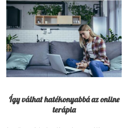
Így válhat hatékonyabbá az online
terápia