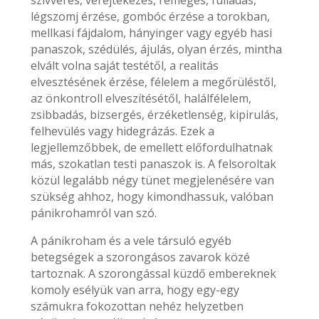
szívverés, verejtékezés, remegés, fulladás,
légszomj érzése, gombóc érzése a torokban,
mellkasi fájdalom, hányinger vagy egyéb hasi
panaszok, szédülés, ájulás, olyan érzés, mintha
elvált volna saját testétől, a realitás
elvesztésének érzése, félelem a megőrüléstől,
az önkontroll elveszítésétől, halálfélelem,
zsibbadás, bizsergés, érzéketlenség, kipirulás,
felhevülés vagy hidegrázás. Ezek a
legjellemzőbbek, de emellett előfordulhatnak
más, szokatlan testi panaszok is. A felsoroltak
közül legalább négy tünet megjelenésére van
szükség ahhoz, hogy kimondhassuk, valóban
pánikrohamról van szó.
A pánikroham és a vele társuló egyéb
betegségek a szorongásos zavarok közé
tartoznak. A szorongással küzdő embereknek
komoly esélyük van arra, hogy egy-egy
számukra fokozottan nehéz helyzetben