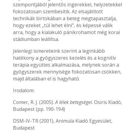
szempontjából jelentős ingerekkel, helyzetekkel
fokozatosan szembesítik. Az elsajátított
technikák birtokában a beteg megtapasztalja,
hogy ezeket „túl lehet élni”, és képessé válik
arra, hogy a kialakuló pánikrohamot még korai
stádiumban leállítsa.
Jelenlegi ismereteink szerint a leginkább
hatékony a gyógyszeres kezelés és a kognitív
terápia együttes alkalmazása, melynek során a
gyógyszerek mennyisége fokozatosan csökken,
majd általában el is hagyható.
Irodalom:
Comer, R. J. (2005).
A lélek betegségei
. Osiris Kiadó,
Budapest (pp. 190-194)
DSM-IV-TR (2001), Animula Kiadó Egyesület,
Budapest