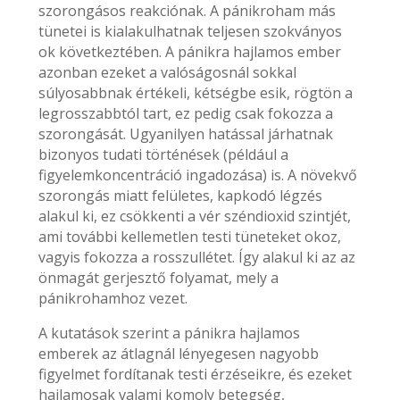
szorongásos reakciónak. A pánikroham más
tünetei is kialakulhatnak teljesen szokványos
ok következtében. A pánikra hajlamos ember
azonban ezeket a valóságosnál sokkal
súlyosabbnak értékeli, kétségbe esik, rögtön a
legrosszabbtól tart, ez pedig csak fokozza a
szorongását. Ugyanilyen hatással járhatnak
bizonyos tudati történések (például a
figyelemkoncentráció ingadozása) is. A növekvő
szorongás miatt felületes, kapkodó légzés
alakul ki, ez csökkenti a vér széndioxid szintjét,
ami további kellemetlen testi tüneteket okoz,
vagyis fokozza a rosszullétet. Így alakul ki az az
önmagát gerjesztő folyamat, mely a
pánikrohamhoz vezet.
A kutatások szerint a pánikra hajlamos
emberek az átlagnál lényegesen nagyobb
figyelmet fordítanak testi érzéseikre, és ezeket
hajlamosak valami komoly betegség,