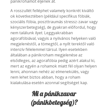
pánikrohamot éljenek át.
A rosszullét felléphet valamely konkrét kiváltó
ok következtében (például specifikus fóbiák,
szociális fóbia, poszttraumás stressz-zavar vagy
kényszerbetegség), de gyakran előfordul, hogy
nem találunk ilyet. Leggyakrabban
agorafóbiával, vagyis a nyilvános helyeken való
megjelenéstől, a tömegtől, a nyílt terektől való
intenzív félelemmel társul. Ilyen esetekben
általában a pánikroham megjelenése az
elsődleges, az agorafóbia pedig azért alakul ki,
mert az egyén a rohamok miatt fél olyan helyen
lenni, ahonnan nehéz az elmenekülés, vagy
nem lehet biztos abban, hogy a roham
kialakulása esetén azonnal segítséget kap.
Mi a pánikzavar
(pánikbetegség)?