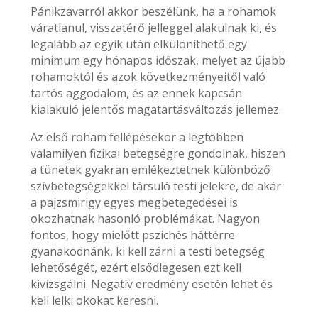
Pánikzavarról akkor beszélünk, ha a rohamok
váratlanul, visszatérő jelleggel alakulnak ki, és
legalább az egyik után elkülöníthető egy
minimum egy hónapos időszak, melyet az újabb
rohamoktól és azok következményeitől való
tartós aggodalom, és az ennek kapcsán
kialakuló jelentős magatartásváltozás jellemez.
Az első roham fellépésekor a legtöbben
valamilyen fizikai betegségre gondolnak, hiszen
a tünetek gyakran emlékeztetnek különböző
szívbetegségekkel társuló testi jelekre, de akár
a pajzsmirigy egyes megbetegedései is
okozhatnak hasonló problémákat. Nagyon
fontos, hogy mielőtt pszichés háttérre
gyanakodnánk, ki kell zárni a testi betegség
lehetőségét, ezért elsődlegesen ezt kell
kivizsgálni. Negatív eredmény esetén lehet és
kell lelki okokat keresni.