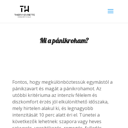
Mi a pánikroham?
Fontos, hogy megkülönböztessük egymástól a
pánikzavart és magát a pánikrohamot. Az
utóbbi kritériuma az intenzív félelem és
diszkomfort érzés jól elkülöníthető időszaka,
mely hirtelen alakul ki, és legnagyobb
intenzitását 10 perc alatt éri el. Tünetei a
következők lehetnek: szapora vagy heves