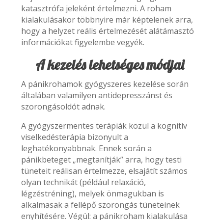
katasztrófa jeleként értelmezni. A roham
kialakulásakor többnyire már képtelenek arra,
hogy a helyzet reális értelmezését alátámasztó
információkat figyelembe vegyék.
A kezelés lehetséges módjai
A pánikrohamok gyógyszeres kezelése során
általában valamilyen antidepresszánst és
szorongásoldót adnak.
A gyógyszermentes terápiák közül a kognitív
viselkedésterápia bizonyult a
leghatékonyabbnak. Ennek során a
pánikbeteget „megtanítják” arra, hogy testi
tüneteit reálisan értelmezze, elsajátít számos
olyan technikát (például relaxáció,
légzéstréning), melyek önmagukban is
alkalmasak a fellépő szorongás tüneteinek
enyhítésére. Végül: a pánikroham kialakulása