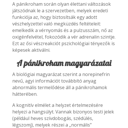
A pánikroham során olyan élettani változások
játszódnak le a szervezetben, melyek eredeti
funkciója az, hogy biztosítsák egy adott
vészhelyzettel való megküzdés feltételeit:
emelkedik a vérnyomás és a pulzusszám, nő az
oxigénfelvétel, fokozódik a vér adrenalin szintje.
Ezt az ősi vészreakciót pszichológiai tényezők is
képesek aktiválni.
A pánikroham magyarázatai
A biológiai magyarázat szerint a norepinefrin
nevű, agyi információt továbbító anyag
abnormális termelődése áll a pánikrohamok
hátterében.
A kognitív elmélet a helyzet értelmezésére
helyezi a hangsúlyt. Vannak bizonyos testi jelek
(például heves szívdobogás, szédülés,
légszomj), melyek részei a „normális”