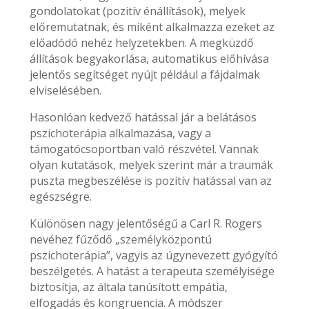
gondolatokat (pozitív énállítások), melyek
előremutatnak, és miként alkalmazza ezeket az
előadódó nehéz helyzetekben. A megküzdő
állítások begyakorlása, automatikus előhívása
jelentős segítséget nyújt például a fájdalmak
elviselésében.
Hasonlóan kedvező hatással jár a belátásos
pszichoterápia alkalmazása, vagy a
támogatócsoportban való részvétel. Vannak
olyan kutatások, melyek szerint már a traumák
puszta megbeszélése is pozitív hatással van az
egészségre.
Különösen nagy jelentőségű a Carl R. Rogers
nevéhez fűződő „személyközpontú
pszichoterápia”, vagyis az úgynevezett gyógyító
beszélgetés. A hatást a terapeuta személyisége
biztosítja, az általa tanúsított empátia,
elfogadás és kongruencia. A módszer