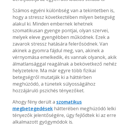
Számos egyéni különbség van a tekintetben is,
hogy a stressz következtében milyen betegség
alakul ki. Minden embernek lehetnek
szomatikusan gyenge pontjai, olyan szervei,
melyek eleve gyengébben működnek. Ezek a
zavarok stressz hatására felerősödnek. Van
akinek a gyomra fájdul meg, van, akinek a
vérnyomása emelkedik, és vannak olyanok, akik
álmatlansággal reagálnak a bekövetkező nehéz
helyzetekre. Ma már egyre több fizikai
betegségről mutatják ki a háttérben
meghúzódó, a tünetek súlyosságához
hozzájáruló pszichés tényezőket.
Ahogy fény derült a
szomatikus
megbetegedések
hátterében meghúzódó lelki
tényezők jelentőségére, úgy fejlődtek ki az erre
alkalmazott gyógymódok is.