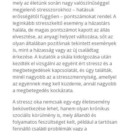
mely az életünk során nagy valószínűséggel
megjelenő stresszorokhoz – hatásuk
erősségétől függően – pontszámokat rendel. A
leginkább stresszkeltő esemény a házastárs
halála, de magas pontszámot kapott az állás
elvesztése, az anyagi helyzet változása, sőt az
olyan általában pozitívnak tekintett események
is, mint a házasság vagy az új családtag
érkezése. A kutatók a skála kidolgozása után
kezdték el vizsgálni az egyént ért stressz és a
megbetegedések kapcsolatát, és úgy találták,
minél nagyobb az a stresszmennyiség, amellyel
az egyénnek meg kell küzdenie, annál nagyobb
a megbetegedés kockázata.
A stressz oka nemcsak egy-egy életesemény
bekövetkezése lehet, hanem olyan krónikus
szociális körülmény is, mely állandó és
folyamatos feszültséget kelt, például a tartósan
fennálló családi problémák vagy a