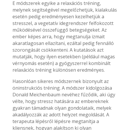
E módszerek egyike a relaxációs tréning,
melynek segítségével megelőzhetjük, kialakulás
esetén pedig eredményesen kezelhetjük a
stresszel, a vegetatív idegrendszer felfokozott
működésével összefüggő betegségeket. Az
ember képes arra, hogy megtanulja izmait
akaratlagosan ellazítani, ezáltal pedig fennálló
szorongását csökkenteni. A kutatások azt
mutatják, hogy ilyen esetekben (például magas
vérnyomás esetén) a gyógyszerrel kombinált
relaxációs tréning különösen eredményes.
Hasonlóan sikeres módszernek bizonyult az
öninstrukciós tréning. A módszer kidolgozása
Donald Meichenbaum nevéhez fűződik, aki úgy
vélte, hogy stressz hatására az embereknek
gyakran támadnak olyan gondolataik, melyek
akadályozzák az adott helyzet megoldását. A
terapeuta lépésről lépésre megtanítja a
kliensnek, hogyan alakítson ki olyan