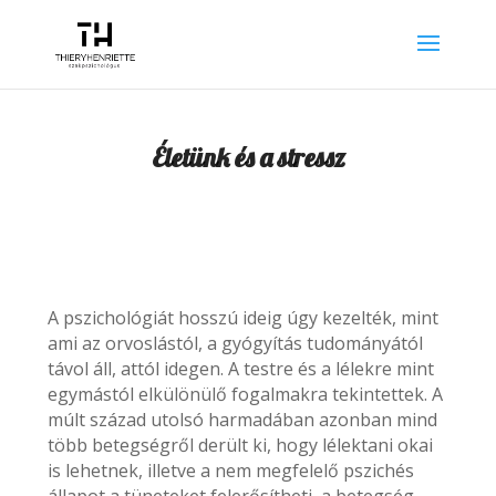
Életünk és a stressz
A pszichológiát hosszú ideig úgy kezelték, mint
ami az orvoslástól, a gyógyítás tudományától
távol áll, attól idegen. A testre és a lélekre mint
egymástól elkülönülő fogalmakra tekintettek. A
múlt század utolsó harmadában azonban mind
több betegségről derült ki, hogy lélektani okai
is lehetnek, illetve a nem megfelelő pszichés