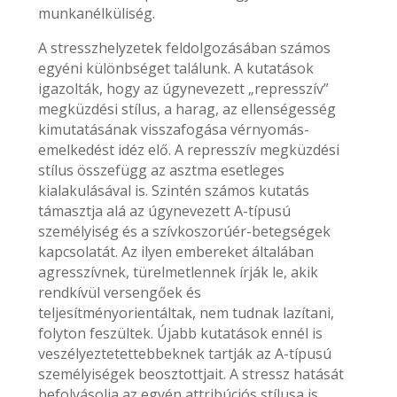
munkanélküliség.
A stresszhelyzetek feldolgozásában számos
egyéni különbséget találunk. A kutatások
igazolták, hogy az úgynevezett „represszív”
megküzdési stílus, a harag, az ellenségesség
kimutatásának visszafogása vérnyomás-
emelkedést idéz elő. A represszív megküzdési
stílus összefügg az asztma esetleges
kialakulásával is. Szintén számos kutatás
támasztja alá az úgynevezett A-típusú
személyiség és a szívkoszorúér-betegségek
kapcsolatát. Az ilyen embereket általában
agresszívnek, türelmetlennek írják le, akik
rendkívül versengőek és
teljesítményorientáltak, nem tudnak lazítani,
folyton feszültek. Újabb kutatások ennél is
veszélyeztetettebbeknek tartják az A-típusú
személyiségek beosztottjait. A stressz hatását
befolyásolja az egyén attribúciós stílusa is.