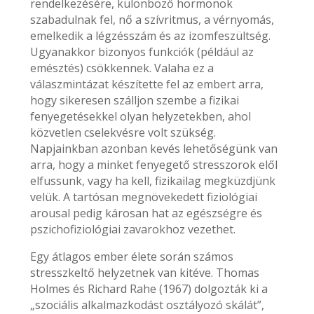
rendelkezésére, különböző hormonok
szabadulnak fel, nő a szívritmus, a vérnyomás,
emelkedik a légzésszám és az izomfeszültség.
Ugyanakkor bizonyos funkciók (például az
emésztés) csökkennek. Valaha ez a
válaszmintázat készítette fel az embert arra,
hogy sikeresen szálljon szembe a fizikai
fenyegetésekkel olyan helyzetekben, ahol
közvetlen cselekvésre volt szükség.
Napjainkban azonban kevés lehetőségünk van
arra, hogy a minket fenyegető stresszorok elől
elfussunk, vagy ha kell, fizikailag megküzdjünk
velük. A tartósan megnövekedett fiziológiai
arousal pedig károsan hat az egészségre és
pszichofiziológiai zavarokhoz vezethet.
Egy átlagos ember élete során számos
stresszkeltő helyzetnek van kitéve. Thomas
Holmes és Richard Rahe (1967) dolgozták ki a
„szociális alkalmazkodást osztályozó skálát”,