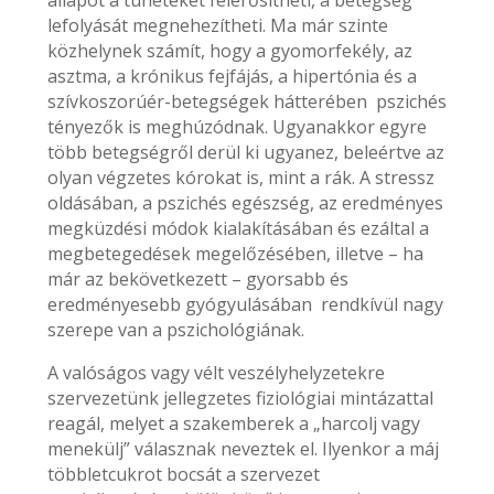
állapot a tüneteket felerősítheti, a betegség
lefolyását megnehezítheti. Ma már szinte
közhelynek számít, hogy a gyomorfekély, az
asztma, a krónikus fejfájás, a hipertónia és a
szívkoszorúér-betegségek hátterében pszichés
tényezők is meghúzódnak. Ugyanakkor egyre
több betegségről derül ki ugyanez, beleértve az
olyan végzetes kórokat is, mint a rák. A stressz
oldásában, a pszichés egészség, az eredményes
megküzdési módok kialakításában és ezáltal a
megbetegedések megelőzésében, illetve – ha
már az bekövetkezett – gyorsabb és
eredményesebb gyógyulásában rendkívül nagy
szerepe van a pszichológiának.
A valóságos vagy vélt veszélyhelyzetekre
szervezetünk jellegzetes fiziológiai mintázattal
reagál, melyet a szakemberek a „harcolj vagy
menekülj” válasznak neveztek el. Ilyenkor a máj
többletcukrot bocsát a szervezet