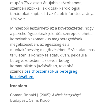
csupán 7%-a esett át újabb szívrohamon,
szemben azokkal, akik csak kardiológiai
tanácsokat kaptak. Itt az újabb infarktus aránya
13% volt.
Mindebből leszűrhető az a következtetés, hogy
a pszichológusoknak jelentős szerepük lehet a
komolyabb szomatikus megbetegedések
megelőzésében, az egészség és a
munkaképesség megőrzésében. Számtalan más
területen is komoly feladatuk van, például a
betegvezetésben, az orvos-beteg
kommunikáció javításában, továbbá
számos
pszichoszomatikus betegség
kezelésében.
Irodalom
Comer, Ronald J. (2005):
A lélek betegségei
.
Budapest, Osiris Kiadó