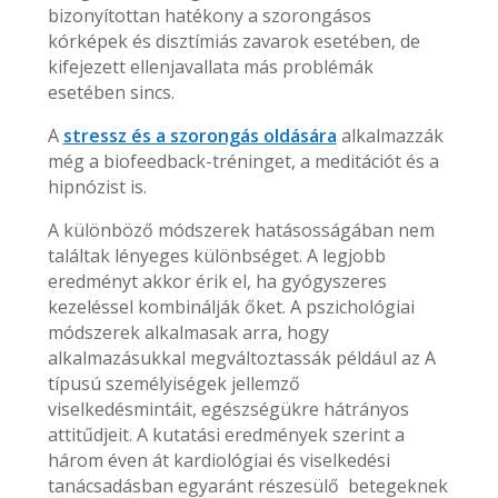
bizonyítottan hatékony a szorongásos
kórképek és disztímiás zavarok esetében, de
kifejezett ellenjavallata más problémák
esetében sincs.
A
stressz és a szorongás oldására
alkalmazzák
még a biofeedback-tréninget, a meditációt és a
hipnózist is.
A különböző módszerek hatásosságában nem
találtak lényeges különbséget. A legjobb
eredményt akkor érik el, ha gyógyszeres
kezeléssel kombinálják őket. A pszichológiai
módszerek alkalmasak arra, hogy
alkalmazásukkal megváltoztassák például az A
típusú személyiségek jellemző
viselkedésmintáit, egészségükre hátrányos
attitűdjeit. A kutatási eredmények szerint a
három éven át kardiológiai és viselkedési
tanácsadásban egyaránt részesülő betegeknek